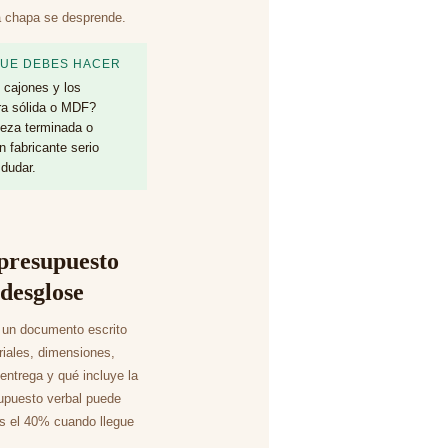
la chapa se desprende.
QUE DEBES HACER
s cajones y los
a sólida o MDF?
eza terminada o
Un fabricante serio
 dudar.
presupuesto
 desglose
n un documento escrito
riales, dimensiones,
entrega y qué incluye la
supuesto verbal puede
s el 40% cuando llegue