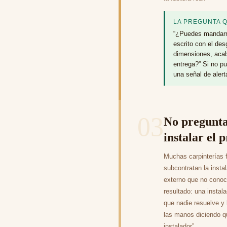
LA PREGUNTA 
“¿Puedes mandarm
escrito con el des
dimensiones, aca
entrega?” Si no pu
una señal de alert
03
No pregunta
instalar el 
Muchas carpinterías f
subcontratan la insta
externo que no conoce
resultado: una instala
que nadie resuelve y 
las manos diciendo q
instalador”.