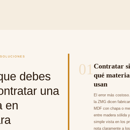
 SOLUCIONES
01
Contratar si
 que debes
qué materia
usan
contratar una
El error más costoso
a en
la ZMG dicen fabrica
MDF con chapa o mel
entre madera sólida 
ra
simple vista en los 
nota claramente a lo