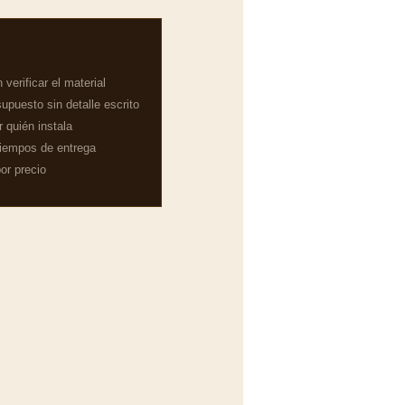
verificar el material
upuesto sin detalle escrito
 quién instala
tiempos de entrega
or precio