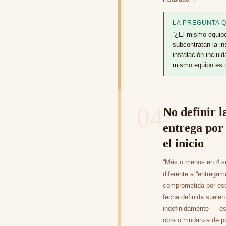
LA PREGUNTA 
“¿El mismo equipo 
subcontratan la in
instalación incluid
mismo equipo es u
04
No definir l
entrega por 
el inicio
“Más o menos en 4 
diferente a “entregam
comprometida por esc
fecha definida suelen
indefinidamente — e
obra o mudanza de po