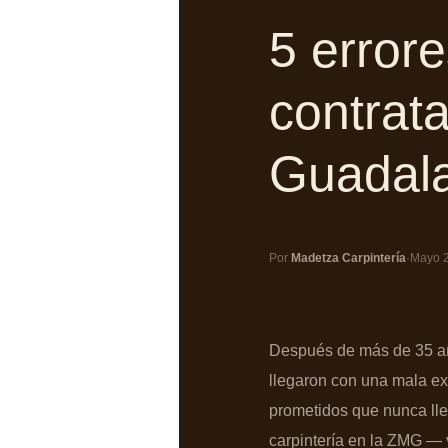
5 errore
contrata
Guadala
Por
Madetza Carpintería
·
Mayo 
Después de más de 35 año
llegaron con una mala ex
prometidos que nunca lleg
carpintería en la ZMG — 