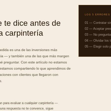
LOS 5 ERRORES
 te dice antes de
01 — Contratar sin 
02 — Aceptar pres
a carpintería
03 — No preguntar
04 — Olvidar los 
05 — Elegir solo p
medida es una de las inversiones más
cia — y también una de las que más margen
qué preguntar. Con este artículo no estamos
 estamos compartiendo lo que aprendimos de
ciones con clientes que llegaron con
s.
an para evaluar a cualquier carpintería —
guna respuesta no te convence, sigue