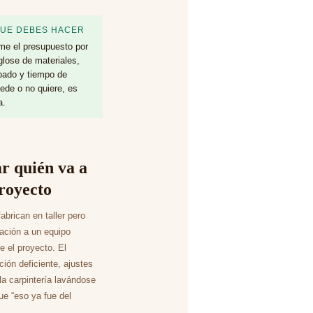
QUE DEBES HACER
e el presupuesto por
glose de materiales,
bado y tiempo de
ede o no quiere, es
a.
r quién va a
proyecto
abrican en taller pero
lación a un equipo
 el proyecto. El
ción deficiente, ajustes
la carpintería lavándose
ue “eso ya fue del