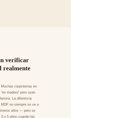
n verificar
l realmente
. Muchas carpinterías en
r “en madera” pero usan
amina. La diferencia
y MDF no siempre se ve a
primeros años — pero se
s 3 o 5 años cuando las