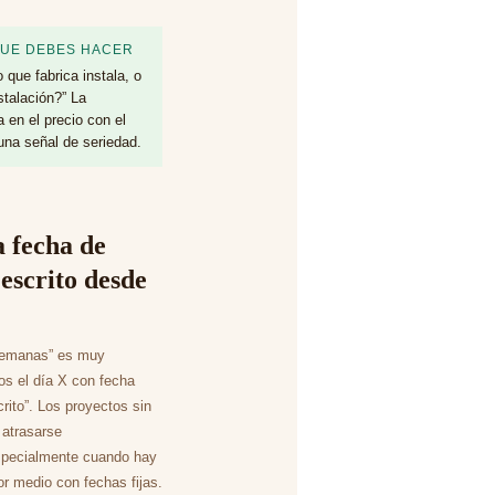
QUE DEBES HACER
que fabrica instala, o
stalación?” La
a en el precio con el
na señal de seriedad.
a fecha de
escrito desde
semanas” es muy
os el día X con fecha
rito”. Los proyectos sin
 atrasarse
specialmente cuando hay
r medio con fechas fijas.