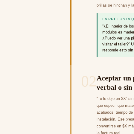
orillas se hinchan y 
LA PREGUNTA 
“¿El interior de lo
módulos es mader
¿Puedo ver una pi
visitar el taller?” 
responde esto sin
02
Aceptar un 
verbal o sin
“Te lo dejo en $X” si
que especifique mate
acabados, tiempo de 
instalación. Ese pre
convertirse en $X má
la factura real.