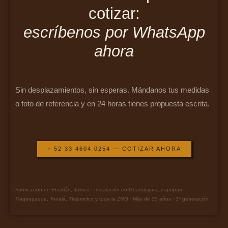
cotizar:
escríbenos por WhatsApp
ahora
Sin desplazamientos, sin esperas. Mándanos tus medidas
o foto de referencia y en 24 horas tienes propuesta escrita.
+ 52 33 4604 0254 — COTIZAR AHORA
Fabricación en Etzatlán, Jalisco · Instalación en Guadalajara, Zapopan,
Tlaquepaque, Tonalá, Tlajomulco y toda la ZMG · Más de 35 años · 3ª generación