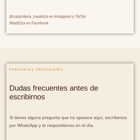
t
e
t
t
a
b
o
s
g
o
k
a
@carpinteria_madetza en Instagram y TikTok
r
o
p
a
k
p
/MadEtza en Facebook
m
PREGUNTAS FRECUENTES
Dudas frecuentes antes de
escribirnos
Si tienes alguna pregunta que no aparece aquí, escríbenos
por WhatsApp y te respondemos en el día.