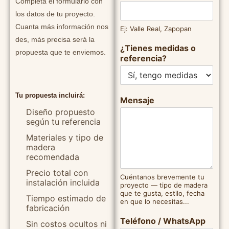
Completa el formulario con
los datos de tu proyecto.
Cuanta más información nos
Ej: Valle Real, Zapopan
des, más precisa será la
¿Tienes medidas o
propuesta que te enviemos.
referencia?
C
Tu propuesta incluirá:
Mensaje
o
Diseño propuesto
l
según tu referencia
o
n
Materiales y tipo de
i
madera
a
recomendada
r
Precio total con
e
Cuéntanos brevemente tu
instalación incluida
proyecto — tipo de madera
f
que te gusta, estilo, fecha
e
Tiempo estimado de
en que lo necesitas...
r
fabricación
e
Teléfono / WhatsApp
Sin costos ocultos ni
n