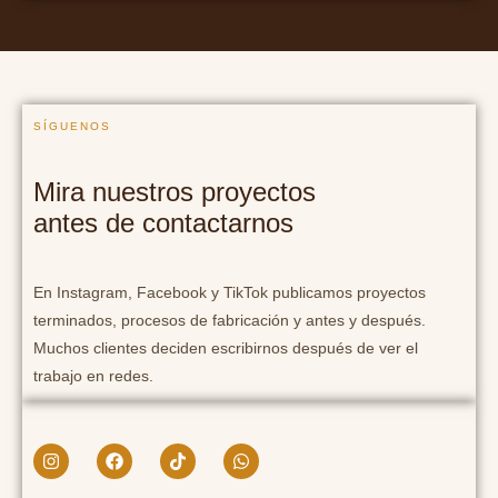
SÍGUENOS
Mira nuestros proyectos
antes de contactarnos
En Instagram, Facebook y TikTok publicamos proyectos
terminados, procesos de fabricación y antes y después.
Muchos clientes deciden escribirnos después de ver el
trabajo en redes.
I
F
T
W
n
a
i
h
s
c
k
a